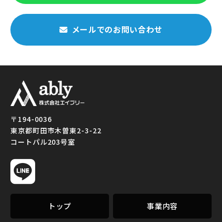
メールでのお問い合わせ
町田市でリフォーム全
〒194-0036
般｜トイレ・水回り・
東京都町田市木曽東2-3-22
給湯器交換は「株式会
コートパル203号室
社エイブリー」
トップ
事業内容