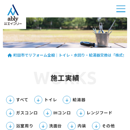
町田市
でリフ
ォーム
全般｜
町田市でリフォーム全般｜トイレ・水回り・給湯器交換は「株式会
トイ
レ・水
WORKS
回り・
施工実績
給湯器
交換は
「株式
すべて
トイレ
給湯器
会社エ
イブリ
ガスコンロ
IHコンロ
レンジフード
ー」
浴室周り
洗面台
内装
その他