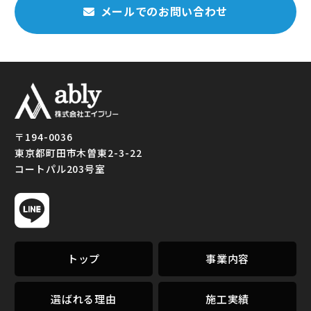
メールでのお問い合わせ
町田市でリフォーム全
〒194-0036
般｜トイレ・水回り・
東京都町田市木曽東2-3-22
給湯器交換は「株式会
コートパル203号室
社エイブリー」
トップ
事業内容
選ばれる理由
施工実績