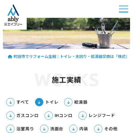
町田市
でリフ
ォーム
全般｜
町田市でリフォーム全般｜トイレ・水回り・給湯器交換は「株式会
トイ
レ・水
WORKS
回り・
施工実績
給湯器
交換は
「株式
すべて
トイレ
給湯器
会社エ
イブリ
ガスコンロ
IHコンロ
レンジフード
ー」
浴室周り
洗面台
内装
その他