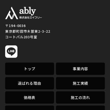
町田市でリフォーム全
〒194-0036
般｜トイレ・水回り・
東京都町田市木曽東2-3-22
給湯器交換は「株式会
コートパル203号室
社エイブリー」
トップ
事業内容
選ばれる理由
施工実績
価格表
施工の流れ