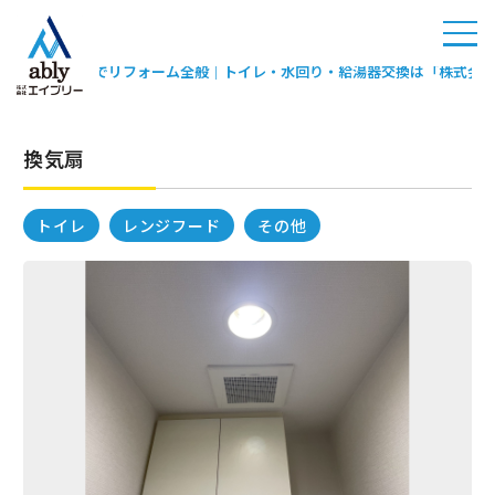
町田市でリフォーム全般｜トイレ・水回り・給湯器交換は「株式会
町田市
でリフ
換気扇
ォーム
全般｜
トイ
トイレ
レンジフード
その他
レ・水
回り・
給湯器
交換は
「株式
会社エ
イブリ
ー」